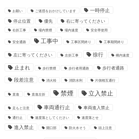
一時停止
お願い
ご迷惑をおかけしています
停止位置
優先
右に寄ってください
右折工事
場内禁煙
場内速度
安全帯使用
工事中
安全通路
工事区間終り
工事期間終り
徐行
左に寄ってください
左折工事
構内速度
止まれ
歩行者通路
歩行禁煙
歩行者用通路
段差注意
消火栓
消防水利
片側相互通行
禁煙
立入禁止
直進
直進左折
車両通行止
車両進入禁止
足もと注意
通行止
速度落としてください
速度落とせ
進入禁止
開口部
防火水そう
頭上注意