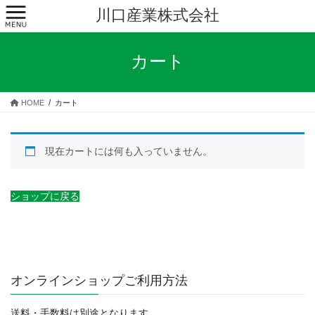
コ
ナ
川口産業株式会社
ン
ビ
テ
ゲ
ン
ー
カート
ツ
シ
へ
ョ
ス
ン
HOME
カート
キ
に
ッ
移
プ
動
現在カートには何も入っていません。
ショップに戻る
オンラインショップご利用方法
送料・手数料は別途となります。