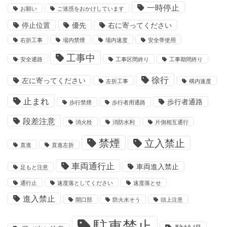
一時停止
お願い
ご迷惑をおかけしています
停止位置
優先
右に寄ってください
右折工事
場内禁煙
場内速度
安全帯使用
工事中
安全通路
工事区間終り
工事期間終り
徐行
左に寄ってください
左折工事
構内速度
止まれ
歩行者通路
歩行禁煙
歩行者用通路
段差注意
消火栓
消防水利
片側相互通行
禁煙
立入禁止
直進
直進左折
車両通行止
車両進入禁止
足もと注意
通行止
速度落としてください
速度落とせ
進入禁止
開口部
防火水そう
頭上注意
駐車禁止