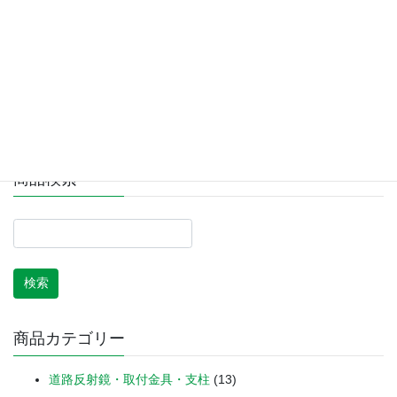
埋込用支柱 Φ60.5×3m /
消火器ボックス SN10-2（10
Φ60.5×3.5m
型2本用）窓なし
10,714
–
11,836
（税込）
¥
¥
35,750
（税込）
¥
カートに追加
オプションを選択
商品検索
商品カテゴリー
道路反射鏡・取付金具・支柱
(13)