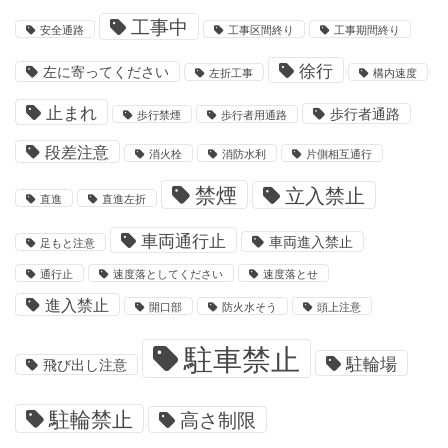
工事中
安全通路
工事区間終り
工事期間終り
徐行
左に寄ってください
左折工事
構内速度
止まれ
歩行者通路
歩行禁煙
歩行者用通路
段差注意
消火栓
消防水利
片側相互通行
禁煙
立入禁止
直進
直進左折
車両通行止
車両進入禁止
足もと注意
通行止
速度落としてください
速度落とせ
進入禁止
開口部
防火水そう
頭上注意
駐車禁止
駐輪場
飛び出し注意
駐輪禁止
高さ制限