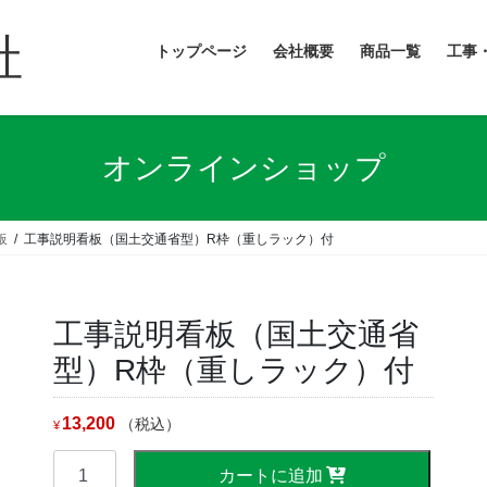
社
トップページ
会社概要
商品一覧
工事
オンラインショップ
板
工事説明看板（国土交通省型）R枠（重しラック）付
工事説明看板（国土交通省
型）R枠（重しラック）付
13,200
（税込）
¥
工
カートに追加