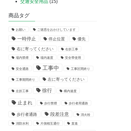
交通安全用品
(15)
商品タグ
お願い
ご迷惑をおかけしています
一時停止
停止位置
優先
右に寄ってください
右折工事
場内禁煙
場内速度
安全帯使用
工事中
安全通路
工事区間終り
左に寄ってください
工事期間終り
徐行
左折工事
構内速度
止まれ
歩行禁煙
歩行者用通路
段差注意
歩行者通路
消火栓
消防水利
片側相互通行
直進