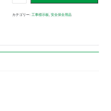
事
説
明
カテゴリー:
工事標示板
,
安全保全用品
看
板
（国
土
交
通
省
型）
R
枠
（重
し
ラ
ッ
ク）
付