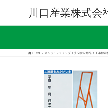
コ
ナ
ン
ビ
川口産業株式会
テ
ゲ
ン
ー
ツ
シ
へ
ョ
ス
ン
キ
に
ッ
移
HOME
オンラインショップ
安全保全用品
工事標示
プ
動