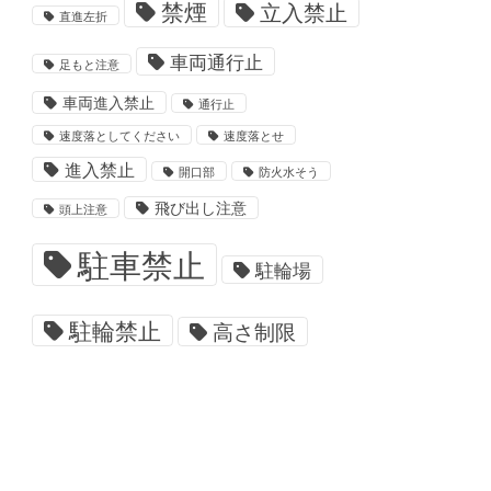
禁煙
立入禁止
直進左折
車両通行止
足もと注意
車両進入禁止
通行止
速度落としてください
速度落とせ
進入禁止
開口部
防火水そう
飛び出し注意
頭上注意
駐車禁止
駐輪場
駐輪禁止
高さ制限