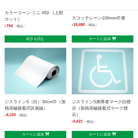
カラーコーン ミニ 450 （上部
スコッチレーン100mm巾黄
カット）
18,480
（税込）
¥
704
（税込）
¥
続きを読む
カートに追加
ジスラインS（白）30cm巾（加
ジスラインS身障者マーク白標
熱溶融接着式区画線）
示（加熱溶融接着式マーク標
示）
6,325
（税込）
¥
5,621
（税込）
¥
カートに追加
カートに追加