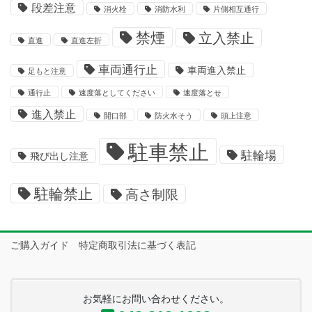
段差注意
消火栓
消防水利
片側相互通行
禁煙
立入禁止
直進
直進左折
車両通行止
車両進入禁止
足もと注意
通行止
速度落としてください
速度落とせ
進入禁止
開口部
防火水そう
頭上注意
駐車禁止
駐輪場
飛び出し注意
駐輪禁止
高さ制限
ご購入ガイド 特定商取引法に基づく表記
お気軽にお問い合わせください。