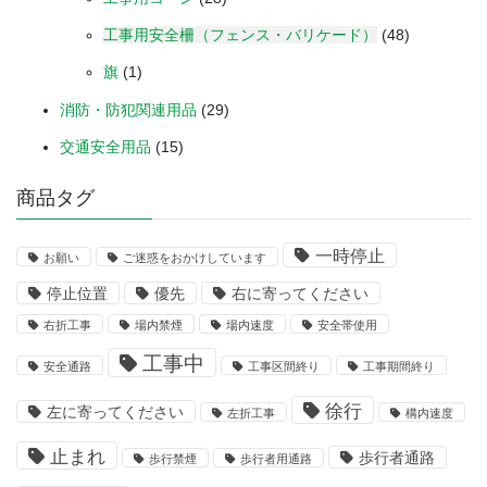
工事用安全柵（フェンス・バリケード）
(48)
旗
(1)
消防・防犯関連用品
(29)
交通安全用品
(15)
商品タグ
一時停止
お願い
ご迷惑をおかけしています
停止位置
優先
右に寄ってください
右折工事
場内禁煙
場内速度
安全帯使用
工事中
安全通路
工事区間終り
工事期間終り
徐行
左に寄ってください
左折工事
構内速度
止まれ
歩行者通路
歩行禁煙
歩行者用通路