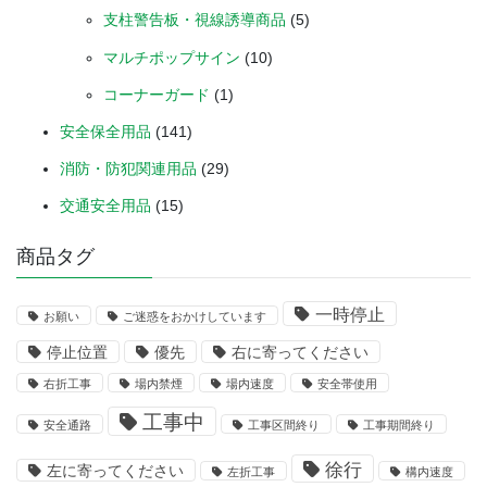
支柱警告板・視線誘導商品
(5)
マルチポップサイン
(10)
コーナーガード
(1)
安全保全用品
(141)
消防・防犯関連用品
(29)
交通安全用品
(15)
商品タグ
一時停止
お願い
ご迷惑をおかけしています
停止位置
優先
右に寄ってください
右折工事
場内禁煙
場内速度
安全帯使用
工事中
安全通路
工事区間終り
工事期間終り
徐行
左に寄ってください
左折工事
構内速度