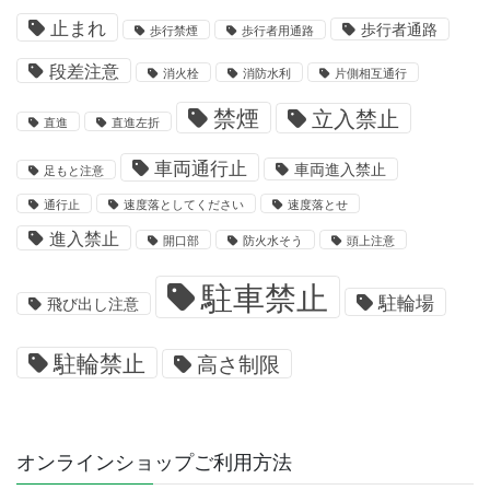
止まれ
歩行者通路
歩行禁煙
歩行者用通路
段差注意
消火栓
消防水利
片側相互通行
禁煙
立入禁止
直進
直進左折
車両通行止
車両進入禁止
足もと注意
通行止
速度落としてください
速度落とせ
進入禁止
開口部
防火水そう
頭上注意
駐車禁止
駐輪場
飛び出し注意
駐輪禁止
高さ制限
オンラインショップご利用方法