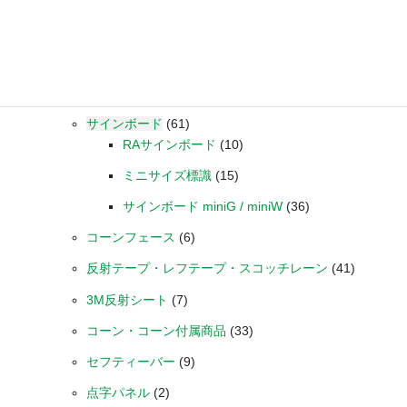
ホームミラー（ガレージミラー）
(16)
取付金具・支柱
(7)
駐車看板・進入禁止柵・車高制限板
(9)
サインボード
(61)
RAサインボード
(10)
ミニサイズ標識
(15)
サインボード miniG / miniW
(36)
コーンフェース
(6)
反射テープ・レフテープ・スコッチレーン
(41)
3M反射シート
(7)
コーン・コーン付属商品
(33)
セフティーバー
(9)
点字パネル
(2)