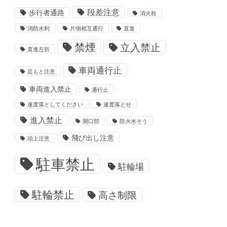
段差注意
歩行者通路
消火栓
消防水利
片側相互通行
直進
禁煙
立入禁止
直進左折
車両通行止
足もと注意
車両進入禁止
通行止
速度落としてください
速度落とせ
進入禁止
開口部
防火水そう
飛び出し注意
頭上注意
駐車禁止
駐輪場
駐輪禁止
高さ制限