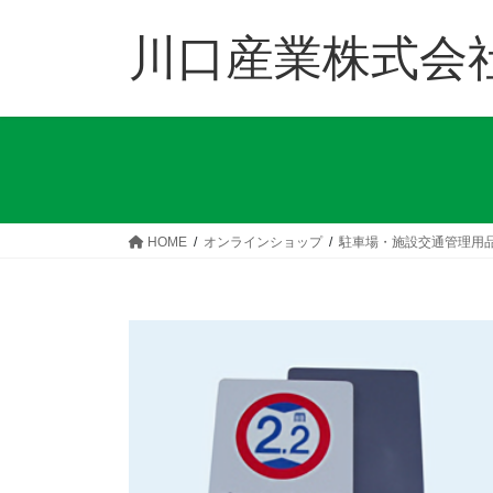
コ
ナ
ン
ビ
川口産業株式会
テ
ゲ
ン
ー
ツ
シ
へ
ョ
ス
ン
キ
に
ッ
移
HOME
オンラインショップ
駐車場・施設交通管理用
プ
動