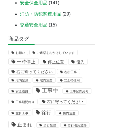
安全保全用品
(141)
消防・防犯関連用品
(29)
交通安全用品
(15)
商品タグ
お願い
ご迷惑をおかけしています
一時停止
停止位置
優先
右に寄ってください
右折工事
場内禁煙
場内速度
安全帯使用
工事中
安全通路
工事区間終り
左に寄ってください
工事期間終り
徐行
左折工事
構内速度
止まれ
歩行禁煙
歩行者用通路