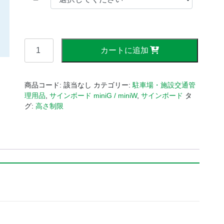
サ
カートに追加
イ
ン
ボ
商品コード:
該当なし
カテゴリー:
駐車場・施設交通管
ー
理用品
,
サインボード miniG / miniW
,
サインボード
タ
ド
グ:
高さ制限
miniG
AG-
13
/
CG-
13
個