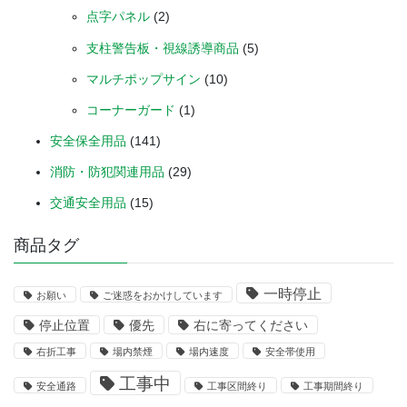
点字パネル
(2)
支柱警告板・視線誘導商品
(5)
マルチポップサイン
(10)
コーナーガード
(1)
安全保全用品
(141)
消防・防犯関連用品
(29)
交通安全用品
(15)
商品タグ
一時停止
お願い
ご迷惑をおかけしています
停止位置
優先
右に寄ってください
右折工事
場内禁煙
場内速度
安全帯使用
工事中
安全通路
工事区間終り
工事期間終り