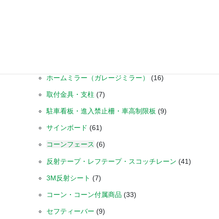
商品カテゴリー
道路反射鏡・取付金具・支柱
(13)
駐車場・施設交通管理用品
(199)
コーン用補助標示板
(11)
ホームミラー（ガレージミラー）
(16)
取付金具・支柱
(7)
駐車看板・進入禁止柵・車高制限板
(9)
サインボード
(61)
コーンフェース
(6)
反射テープ・レフテープ・スコッチレーン
(41)
3M反射シート
(7)
コーン・コーン付属商品
(33)
セフティーバー
(9)