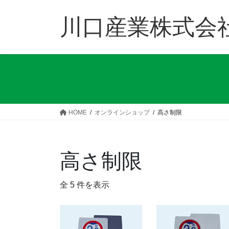
コ
ナ
ン
ビ
川口産業株式会
テ
ゲ
ン
ー
ツ
シ
へ
ョ
ス
ン
キ
に
ッ
移
HOME
オンラインショップ
高さ制限
プ
動
高さ制限
全 5 件を表示