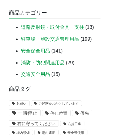
商品カテゴリー
道路反射鏡・取付金具・支柱
(13)
駐車場・施設交通管理用品
(199)
安全保全用品
(141)
消防・防犯関連用品
(29)
交通安全用品
(15)
商品タグ
お願い
ご迷惑をおかけしています
一時停止
停止位置
優先
右に寄ってください
右折工事
場内禁煙
場内速度
安全帯使用