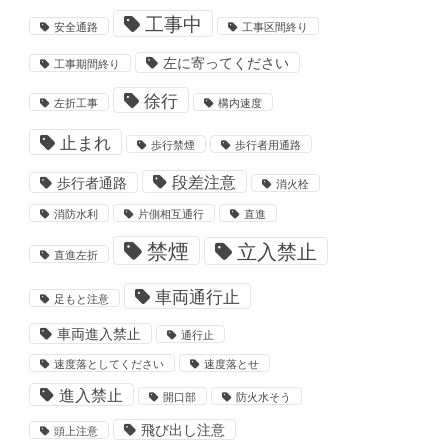
工事中
安全通路
工事区間終り
左に寄ってください
工事期間終り
徐行
左折工事
構内速度
止まれ
歩行禁煙
歩行者用通路
段差注意
歩行者通路
消火栓
消防水利
片側相互通行
直進
禁煙
立入禁止
直進左折
車両通行止
足もと注意
車両進入禁止
通行止
速度落としてください
速度落とせ
進入禁止
開口部
防火水そう
飛び出し注意
頭上注意